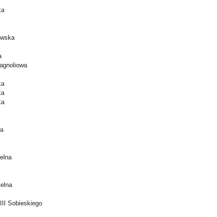
ka
owska
a
agnoliowa
ka
ka
ka
ja
elna
ielna
III Sobieskiego