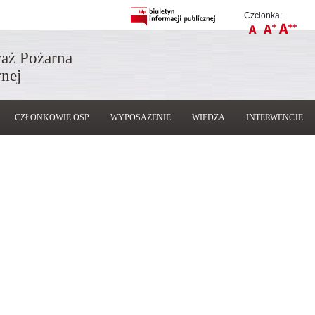
Czcionka:
raż Pożarna
nej
CZŁONKOWIE OSP
WYPOSAŻENIE
WIEDZA
INTERWENCJE