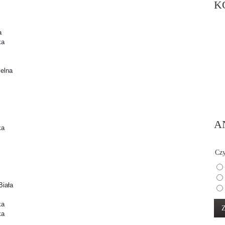
K
a
ka
ielna
A
ka
Czy
Biała
ka
ka