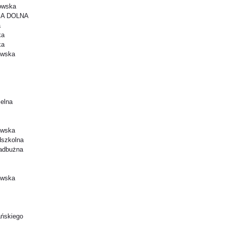
kowska
NIA DOLNA
a
ka
ka
owska
ielna
owska
dszkolna
Nadbużna
owska
ańskiego