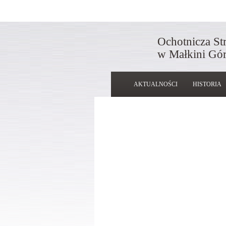
Ochotnicza St
w Małkini Gór
AKTUALNOŚCI
HISTORIA