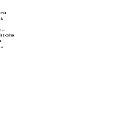
jowa
ka
rna
dszkolna
a
ka