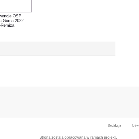
rwencje OSP
a Górna 2022 -
eRemiza
Redakcja
Oświ
Strona zostala opracowana w ramach projektu