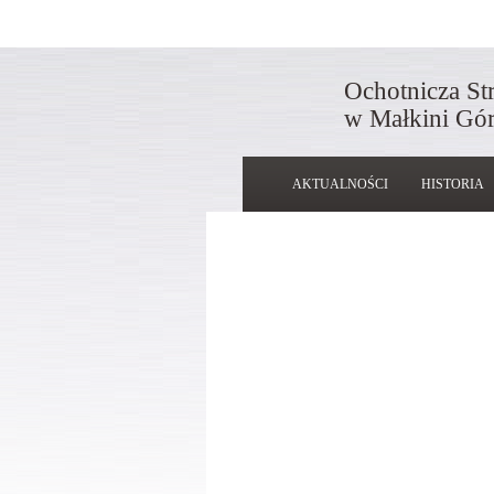
Ochotnicza St
w Małkini Gór
AKTUALNOŚCI
HISTORIA