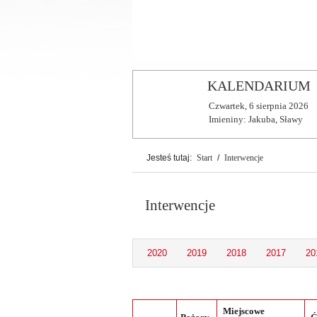
Gminne Obchody Dnia Stra
KALENDARIUM
Czwartek,
6
sierpnia
2026
Imieniny: Jakuba, Sławy
Jesteś tutaj:
Start
/
Interwencje
Interwencje
2020
2019
2018
2017
20
Miejscowe