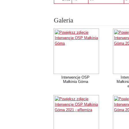
Galeria
Interwencje OSP
Inte
Małkinia Górna
Małkini