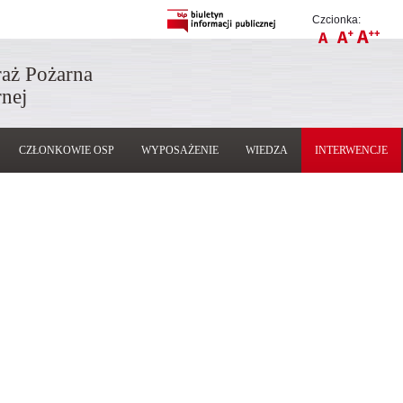
Czcionka:
raż Pożarna
nej
CZŁONKOWIE OSP
WYPOSAŻENIE
WIEDZA
INTERWENCJE