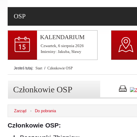
Gminne Obchody Dnia Strażaka 2025
OSP
KALENDARIUM
Czwartek,
6
sierpnia
2026
Imieniny: Jakuba, Sławy
Jesteś tutaj:
Start
/
Członkowie OSP
Członkowie OSP
Zarząd
Do pobrania
Członkowie OSP: