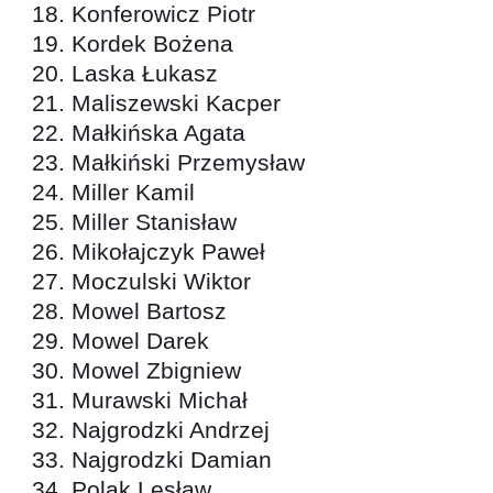
Konferowicz Piotr
Kordek Bożena
Laska Łukasz
Maliszewski Kacper
Małkińska Agata
Małkiński Przemysław
Miller Kamil
Miller Stanisław
Mikołajczyk Paweł
Moczulski Wiktor
Mowel Bartosz
Mowel Darek
Mowel Zbigniew
Murawski Michał
Najgrodzki Andrzej
Najgrodzki Damian
Polak Lesław