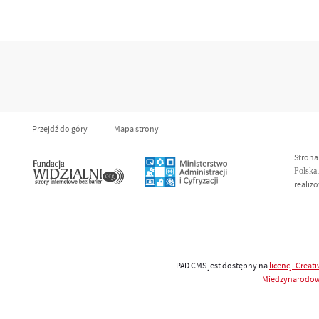
Przejdź do góry
Mapa strony
Strona
Polska
realiz
PAD CMS jest dostępny na
licencji
Creat
Międzynarodo